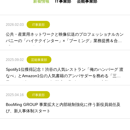
新着情報
IT事業部
芸能事業部
2026.02.03
IT事業部
公共・産業用ネットワークと映像伝送のプロフェッショナルカン
パニーの「ハイテクインター」×「ブーミング」業務提携＆合同
プロジェクトがスタート
2025.09.02
芸能事業部
Spotify1位獲得記念！渋谷の人気レストラン「俺のハンバーグ 渡
なべ」とAmazon1位の人気書籍のアンバサダーを務める「三代
目レッカザン 」のコラボが決定！美ボディのための本能スイッ
チが入る日本初の仕掛けハンバーグが誕生
2025.04.16
IT事業部
BooMing GROUP 事業拡大と内部統制強化に伴う新役員就任及
び、新人事体制スタート