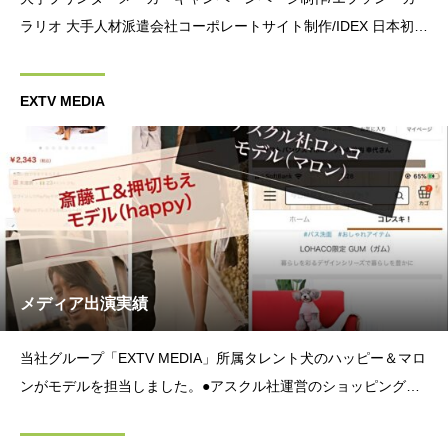
ラリオ 大手人材派遣会社コーポレートサイト制作/IDEX 日本初！
エレベーターカバリングウォールシステムHP/grafit/iota/EWC ワ
イナリーショッピングシステム制作/リハビ
EXTV MEDIA
メディア出演実績
当社グループ「EXTV MEDIA」所属タレント犬のハッピー＆マロ
ンがモデルを担当しました。●アスクル社運営のショッピングサ
イト「LOHACO (ロハコ)」オーガニックコットン×ボタニカルダ
イペットウェアモデルとして出演→出演者：MARRON (マロン)&