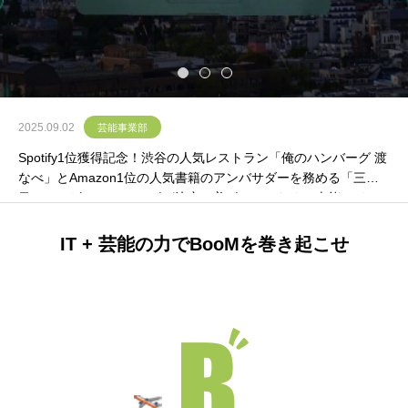
I
T
+
芸
能
の
力
で
B
o
o
M
を
巻
き
起
こ
せ
2025.09.02
芸能事業部
Spotify1位獲得記念！渋谷の人気レストラン「俺のハンバーグ 渡
なべ」とAmazon1位の人気書籍のアンバサダーを務める「三代
目レッカザン 」のコラボが決定！美ボディのための本能スイッ
チが入る日本初の仕掛けハンバーグが誕生
IT + 芸能の力でBooMを巻き起こせ