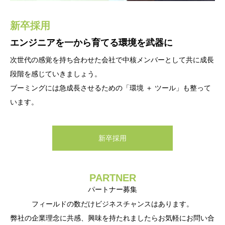
新卒採用
中途採用
エンジニアを一から育てる環境を武器に
共に感化しあえる良きパートナーとして
次世代の感覚を持ち合わせた会社で中核メンバーとして共に成長
凄まじいスピードで成長しているIT業界では
段階を感じていきましょう。
想像以上のドラマ(失敗や喜び)が待っています。
ブーミングには急成長させるための「環境 ＋ ツール」も整って
私たちと一緒に世の中にブームを発信していけるような、
います。
斬新な心持ちのメンバーを募集しております。
新卒採用
中途採用
PARTNER
パートナー募集
フィールドの数だけビジネスチャンスはあります。
弊社の企業理念に共感、興味を持たれましたらお気軽にお問い合