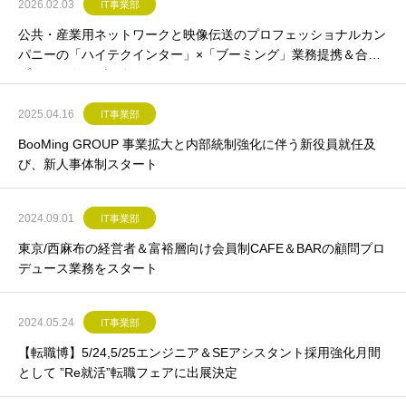
2026.02.03
IT事業部
公共・産業用ネットワークと映像伝送のプロフェッショナルカン
パニーの「ハイテクインター」×「ブーミング」業務提携＆合同
プロジェクトがスタート
2025.04.16
IT事業部
BooMing GROUP 事業拡大と内部統制強化に伴う新役員就任及
び、新人事体制スタート
2024.09.01
IT事業部
東京/西麻布の経営者＆富裕層向け会員制CAFE＆BARの顧問プロ
デュース業務をスタート
2024.05.24
IT事業部
【転職博】5/24,5/25エンジニア＆SEアシスタント採用強化月間
として ”Re就活”転職フェアに出展決定