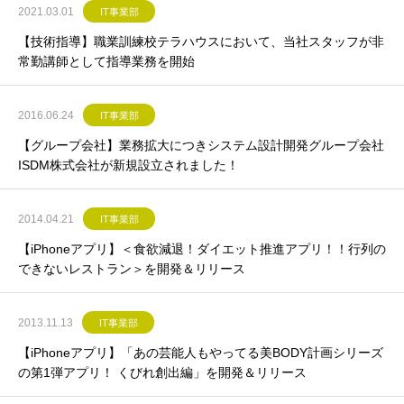
2021.03.01
IT事業部
【技術指導】職業訓練校テラハウスにおいて、当社スタッフが非
常勤講師として指導業務を開始
2016.06.24
IT事業部
【グループ会社】業務拡大につきシステム設計開発グループ会社
ISDM株式会社が新規設立されました！
2014.04.21
IT事業部
【iPhoneアプリ】＜食欲減退！ダイエット推進アプリ！！行列の
できないレストラン＞を開発＆リリース
2013.11.13
IT事業部
【iPhoneアプリ】「あの芸能人もやってる美BODY計画シリーズ
の第1弾アプリ！ くびれ創出編」を開発＆リリース