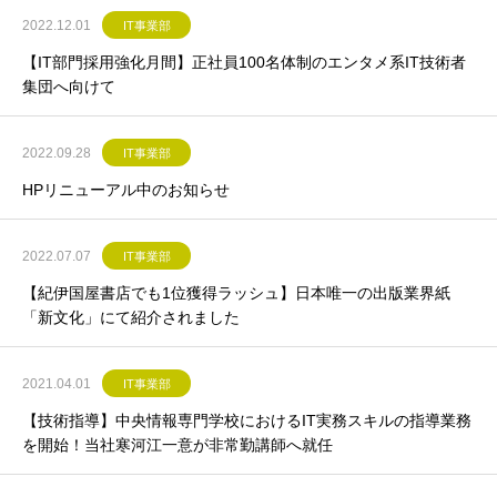
2022.12.01
IT事業部
【IT部門採用強化月間】正社員100名体制のエンタメ系IT技術者
集団へ向けて
2022.09.28
IT事業部
HPリニューアル中のお知らせ
2022.07.07
IT事業部
【紀伊国屋書店でも1位獲得ラッシュ】日本唯一の出版業界紙
「新文化」にて紹介されました
2021.04.01
IT事業部
【技術指導】中央情報専門学校におけるIT実務スキルの指導業務
を開始！当社寒河江一意が非常勤講師へ就任