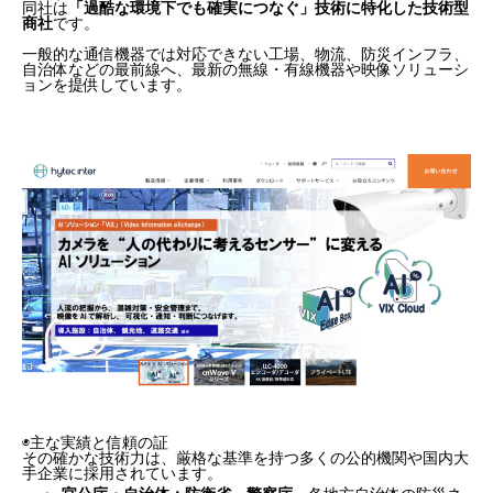
同社は
「過酷な環境下でも確実につなぐ」技術に特化した技術型
商社
です。
一般的な通信機器では対応できない工場、物流、防災インフラ、
自治体などの最前線へ、最新の無線・有線機器や映像ソリューシ
ョンを提供しています。
◉主な実績と信頼の証
その確かな技術力は、厳格な基準を持つ多くの公的機関や国内大
手企業に採用されています。