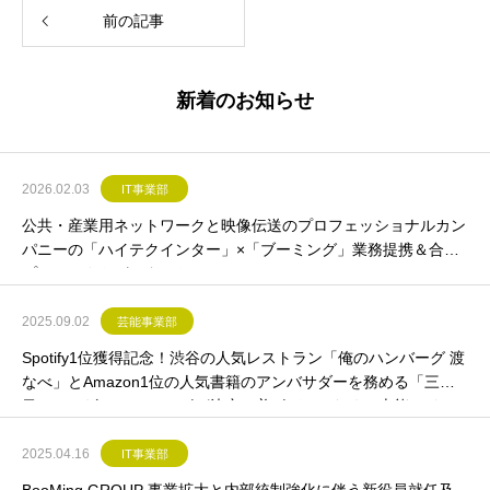
前の記事
新着のお知らせ
2026.02.03
IT事業部
公共・産業用ネットワークと映像伝送のプロフェッショナルカン
パニーの「ハイテクインター」×「ブーミング」業務提携＆合同
プロジェクトがスタート
2025.09.02
芸能事業部
Spotify1位獲得記念！渋谷の人気レストラン「俺のハンバーグ 渡
なべ」とAmazon1位の人気書籍のアンバサダーを務める「三代
目レッカザン 」のコラボが決定！美ボディのための本能スイッ
チが入る日本初の仕掛けハンバーグが誕生
2025.04.16
IT事業部
BooMing GROUP 事業拡大と内部統制強化に伴う新役員就任及