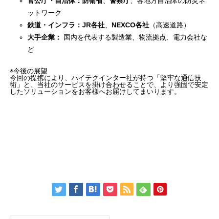
官公庁・自治体：
防衛省
、
警察庁
、各地方自治体の防災ネ
ットワーク
鉄道・インフラ：
JR各社
、
NEXCO各社
（高速道路）
大手企業：
国内を代表する製造業、物流拠点、電力会社な
ど
◉今後の展望
今回の提携により、ハイテクインター社が持つ「堅牢な通信技
術」と、当社のサービスを掛け合わせることで、より強固で安定
したソリューションをお客様へお届けしてまいります。