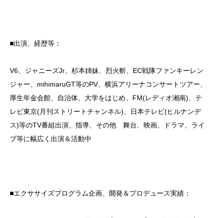
■出演、経歴等：
V6、ジャニーズJr、杉本姉妹、烈火斬、EC戦隊ファンキーレン
ジャー、mihimaruGT等のPV、横浜アリーナコンサートツアー、
厚生年金会館、自治体、大学をはじめ、FM(レディオ湘南)、テ
レビ東京(月刊ストリートチャンネル)、日本テレビ(ヒルナンデ
ス)等のTV番組出演、指導、その他 舞台、映画、ドラマ、ライ
ブ等に幅広く出演＆活動中
■エクササイズプログラム企画、開発＆プロデュース実績：