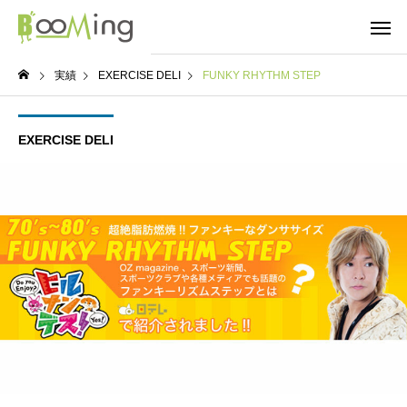
実績
EXERCISE DELI
FUNKY RHYTHM STEP
EXERCISE DELI